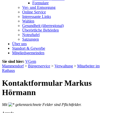
Formulare
Ver- und Entsorgung
Online Service
Interessante Links
Wahlen
Gesundheit (überregional)
Überörtliche Behörden
Notruftafel
Satzungen
Über uns
Standort & Gewerbe
Mitgliedsgemeinden
Sie sind hier:
VGem
Mammendorf
>
Bürgerservice
>
Verwaltung
>
Mitarbeiter im
Rathaus
Kontaktformular Markus
Hörmann
Mit
gekennzeichnete Felder sind Pflichtfelder.