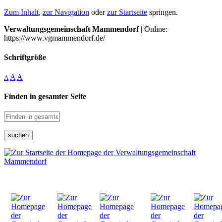
Zum Inhalt
,
zur Navigation
oder
zur Startseite
springen.
Verwaltungsgemeinschaft Mammendorf
| Online:
https://www.vgmammendorf.de/
Schriftgröße
A
A
A
Finden in gesamter Seite
suchen