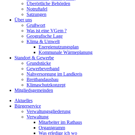
Überörtliche Behörden
Notruftafel
Satzungen
Über uns
Grußwort
Was ist eine VGem ?
Geografische Lage
Klima & Umwelt
Energienutzungsplan
Kommunale Wärmeplanung
Standort & Gewerbe
Grundstücke
Gewerbeverband
Nahversorgung im Landkreis
Breitbandausbau
Klimaschutzkonzept
Mitgliedsgemeinden
Aktuelles
Bürgerservice
Verwaltungsgliederung
Verwaltung
Mitarbeiter im Rathaus
Organigramm
Was erledige ich wo