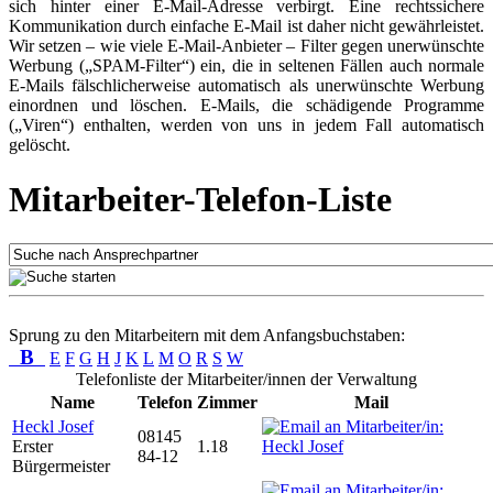
sich hinter einer E-Mail-Adresse verbirgt. Eine rechtssichere
Kommunikation durch einfache E-Mail ist daher nicht gewährleistet.
Wir setzen – wie viele E-Mail-Anbieter – Filter gegen unerwünschte
Werbung („SPAM-Filter“) ein, die in seltenen Fällen auch normale
E-Mails fälschlicherweise automatisch als unerwünschte Werbung
einordnen und löschen. E-Mails, die schädigende Programme
(„Viren“) enthalten, werden von uns in jedem Fall automatisch
gelöscht.
Mitarbeiter-Telefon-Liste
Sprung zu den Mitarbeitern mit dem Anfangsbuchstaben:
B
E
F
G
H
J
K
L
M
O
R
S
W
Telefonliste der Mitarbeiter/innen der Verwaltung
Name
Telefon
Zimmer
Mail
Heckl Josef
08145
Erster
1.18
84-12
Bürgermeister