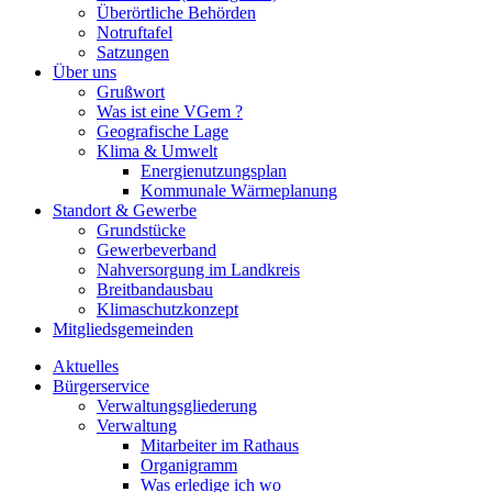
Überörtliche Behörden
Notruftafel
Satzungen
Über uns
Grußwort
Was ist eine VGem ?
Geografische Lage
Klima & Umwelt
Energienutzungsplan
Kommunale Wärmeplanung
Standort & Gewerbe
Grundstücke
Gewerbeverband
Nahversorgung im Landkreis
Breitbandausbau
Klimaschutzkonzept
Mitgliedsgemeinden
Aktuelles
Bürgerservice
Verwaltungsgliederung
Verwaltung
Mitarbeiter im Rathaus
Organigramm
Was erledige ich wo