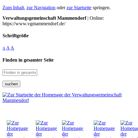
Zum Inhalt
,
zur Navigation
oder
zur Startseite
springen.
Verwaltungsgemeinschaft Mammendorf
| Online:
https://www.vgmammendorf.de/
Schriftgröße
A
A
A
Finden in gesamter Seite
suchen