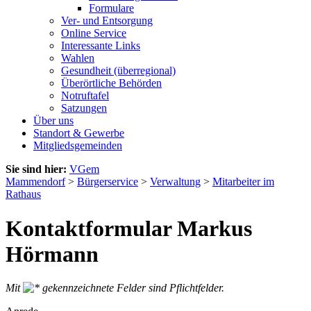
Formulare
Ver- und Entsorgung
Online Service
Interessante Links
Wahlen
Gesundheit (überregional)
Überörtliche Behörden
Notruftafel
Satzungen
Über uns
Standort & Gewerbe
Mitgliedsgemeinden
Sie sind hier:
VGem
Mammendorf
>
Bürgerservice
>
Verwaltung
>
Mitarbeiter im
Rathaus
Kontaktformular Markus
Hörmann
Mit
gekennzeichnete Felder sind Pflichtfelder.