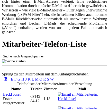
sich hinter einer E-Mail-Adresse verbirgt. Eine rechtssichere
Kommunikation durch einfache E-Mail ist daher nicht gewährleistet.
Wir setzen – wie viele E-Mail-Anbieter – Filter gegen unerwünschte
Werbung („SPAM-Filter“) ein, die in seltenen Fällen auch normale
E-Mails fälschlicherweise automatisch als unerwünschte Werbung
einordnen und löschen. E-Mails, die schädigende Programme
(„Viren“) enthalten, werden von uns in jedem Fall automatisch
gelöscht.
Mitarbeiter-Telefon-Liste
Sprung zu den Mitarbeitern mit dem Anfangsbuchstaben:
B
E
F
G
H
J
K
L
M
O
R
S
W
Telefonliste der Mitarbeiter/innen der Verwaltung
Name
Telefon
Zimmer
Mail
Heckl Josef
08145
Erster
1.18
84-12
Bürgermeister