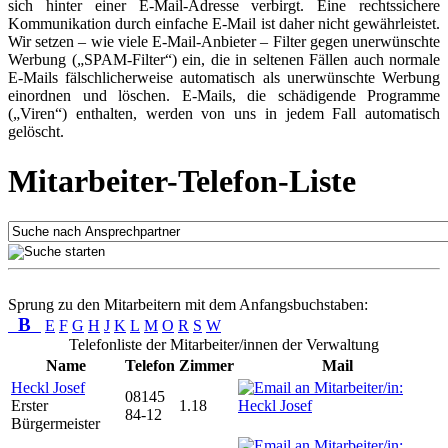
sich hinter einer E-Mail-Adresse verbirgt. Eine rechtssichere
Kommunikation durch einfache E-Mail ist daher nicht gewährleistet.
Wir setzen – wie viele E-Mail-Anbieter – Filter gegen unerwünschte
Werbung („SPAM-Filter“) ein, die in seltenen Fällen auch normale
E-Mails fälschlicherweise automatisch als unerwünschte Werbung
einordnen und löschen. E-Mails, die schädigende Programme
(„Viren“) enthalten, werden von uns in jedem Fall automatisch
gelöscht.
Mitarbeiter-Telefon-Liste
Sprung zu den Mitarbeitern mit dem Anfangsbuchstaben:
B
E
F
G
H
J
K
L
M
O
R
S
W
Telefonliste der Mitarbeiter/innen der Verwaltung
Name
Telefon
Zimmer
Mail
Heckl Josef
08145
Erster
1.18
84-12
Bürgermeister