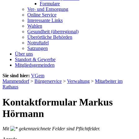
Formulare
Ver- und Entsorgung
Online Service
Interessante Links
Wahlen
Gesundheit (überregional)
Überörtliche Behörden
Notruftafel
Satzungen
Über uns
Standort & Gewerbe
Mitgliedsgemeinden
Sie sind hier:
VGem
Mammendorf
>
Bürgerservice
>
Verwaltung
>
Mitarbeiter im
Rathaus
Kontaktformular Markus
Hörmann
Mit
gekennzeichnete Felder sind Pflichtfelder.