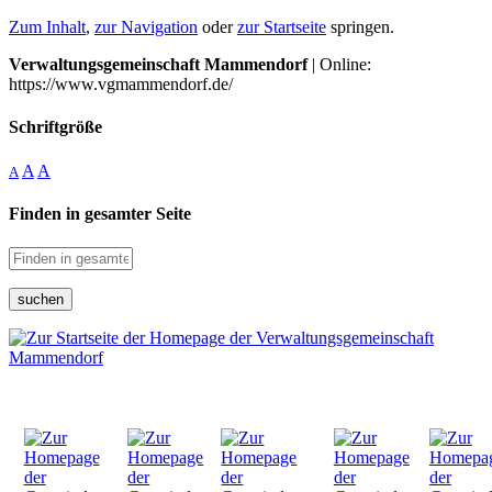
Zum Inhalt
,
zur Navigation
oder
zur Startseite
springen.
Verwaltungsgemeinschaft Mammendorf
| Online:
https://www.vgmammendorf.de/
Schriftgröße
A
A
A
Finden in gesamter Seite
suchen