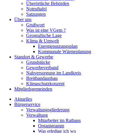
Überörtliche Behörden
Notruftafel
Satzungen
Über uns
Grußwort
Was ist eine VGem ?
Geografische Lage
Klima & Umwelt
Energienutzungsplan
Kommunale Wärmeplanung
Standort & Gewerbe
Grundstücke
Gewerbeverband
Nahversorgung im Landkreis
Breitbandausbau
Klimaschutzkonzept
Mitgliedsgemeinden
Aktuelles
Bürgerservice
Verwaltungsgliederung
Verwaltung
Mitarbeiter im Rathaus
Organigramm
Was erledige ich wo