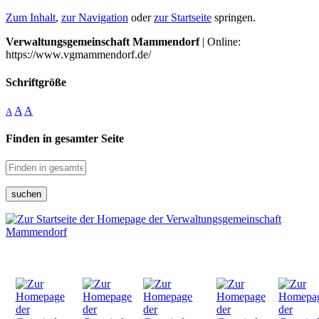
Zum Inhalt
,
zur Navigation
oder
zur Startseite
springen.
Verwaltungsgemeinschaft Mammendorf
| Online:
https://www.vgmammendorf.de/
Schriftgröße
A
A
A
Finden in gesamter Seite
suchen