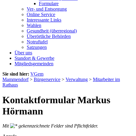
Formulare
Ver- und Entsorgung
Online Service
Interessante Links
Wahlen
Gesundheit (überregional)
Überörtliche Behörden
Notruftafel
Satzungen
Über uns
Standort & Gewerbe
Mitgliedsgemeinden
Sie sind hier:
VGem
Mammendorf
>
Bürgerservice
>
Verwaltung
>
Mitarbeiter im
Rathaus
Kontaktformular Markus
Hörmann
Mit
gekennzeichnete Felder sind Pflichtfelder.