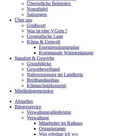
Überörtliche Behörden
Notruftafel
Satzungen
Über uns
Grußwort
Was ist eine VGem ?
Geografische Lage
Klima & Umwelt
Energienutzungsplan
Kommunale Wärmeplanung
Standort & Gewerbe
Grundstücke
Gewerbeverband
Nahversorgung im Landkreis
Breitbandausbau
Klimaschutzkonzept
Mitgliedsgemeinden
Aktuelles
Bürgerservice
Verwaltungsgliederung
Verwaltung
Mitarbeiter im Rathaus
Organigramm
Was erledige ich wo