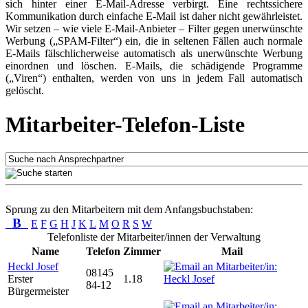
sich hinter einer E-Mail-Adresse verbirgt. Eine rechtssichere
Kommunikation durch einfache E-Mail ist daher nicht gewährleistet.
Wir setzen – wie viele E-Mail-Anbieter – Filter gegen unerwünschte
Werbung („SPAM-Filter“) ein, die in seltenen Fällen auch normale
E-Mails fälschlicherweise automatisch als unerwünschte Werbung
einordnen und löschen. E-Mails, die schädigende Programme
(„Viren“) enthalten, werden von uns in jedem Fall automatisch
gelöscht.
Mitarbeiter-Telefon-Liste
Sprung zu den Mitarbeitern mit dem Anfangsbuchstaben:
B
E
F
G
H
J
K
L
M
O
R
S
W
Telefonliste der Mitarbeiter/innen der Verwaltung
Name
Telefon
Zimmer
Mail
Heckl Josef
08145
Erster
1.18
84-12
Bürgermeister