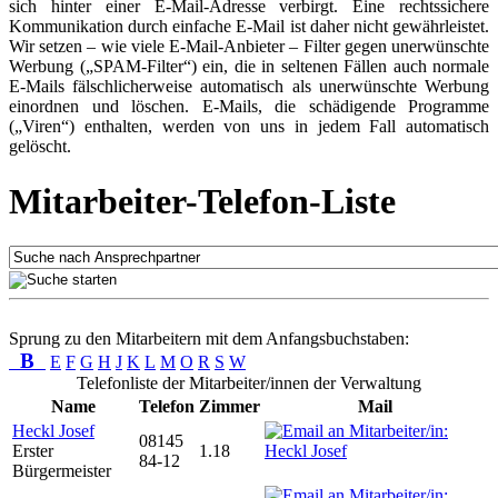
sich hinter einer E-Mail-Adresse verbirgt. Eine rechtssichere
Kommunikation durch einfache E-Mail ist daher nicht gewährleistet.
Wir setzen – wie viele E-Mail-Anbieter – Filter gegen unerwünschte
Werbung („SPAM-Filter“) ein, die in seltenen Fällen auch normale
E-Mails fälschlicherweise automatisch als unerwünschte Werbung
einordnen und löschen. E-Mails, die schädigende Programme
(„Viren“) enthalten, werden von uns in jedem Fall automatisch
gelöscht.
Mitarbeiter-Telefon-Liste
Sprung zu den Mitarbeitern mit dem Anfangsbuchstaben:
B
E
F
G
H
J
K
L
M
O
R
S
W
Telefonliste der Mitarbeiter/innen der Verwaltung
Name
Telefon
Zimmer
Mail
Heckl Josef
08145
Erster
1.18
84-12
Bürgermeister