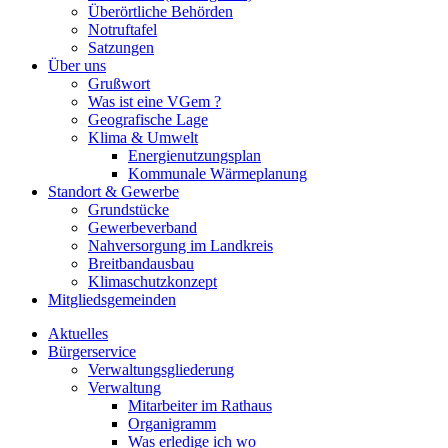
Überörtliche Behörden
Notruftafel
Satzungen
Über uns
Grußwort
Was ist eine VGem ?
Geografische Lage
Klima & Umwelt
Energienutzungsplan
Kommunale Wärmeplanung
Standort & Gewerbe
Grundstücke
Gewerbeverband
Nahversorgung im Landkreis
Breitbandausbau
Klimaschutzkonzept
Mitgliedsgemeinden
Aktuelles
Bürgerservice
Verwaltungsgliederung
Verwaltung
Mitarbeiter im Rathaus
Organigramm
Was erledige ich wo