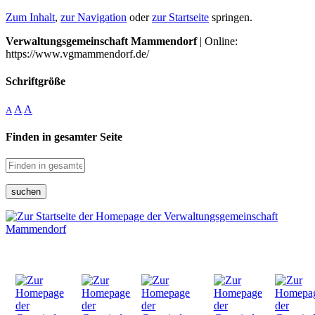
Zum Inhalt
,
zur Navigation
oder
zur Startseite
springen.
Verwaltungsgemeinschaft Mammendorf
| Online:
https://www.vgmammendorf.de/
Schriftgröße
A
A
A
Finden in gesamter Seite
suchen