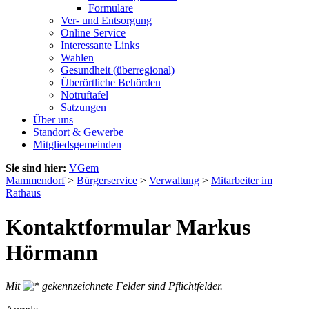
Formulare
Ver- und Entsorgung
Online Service
Interessante Links
Wahlen
Gesundheit (überregional)
Überörtliche Behörden
Notruftafel
Satzungen
Über uns
Standort & Gewerbe
Mitgliedsgemeinden
Sie sind hier:
VGem
Mammendorf
>
Bürgerservice
>
Verwaltung
>
Mitarbeiter im
Rathaus
Kontaktformular Markus
Hörmann
Mit
gekennzeichnete Felder sind Pflichtfelder.