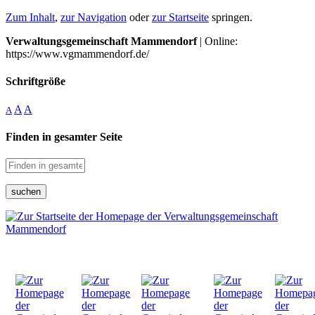
Zum Inhalt
,
zur Navigation
oder
zur Startseite
springen.
Verwaltungsgemeinschaft Mammendorf
| Online:
https://www.vgmammendorf.de/
Schriftgröße
A
A
A
Finden in gesamter Seite
suchen