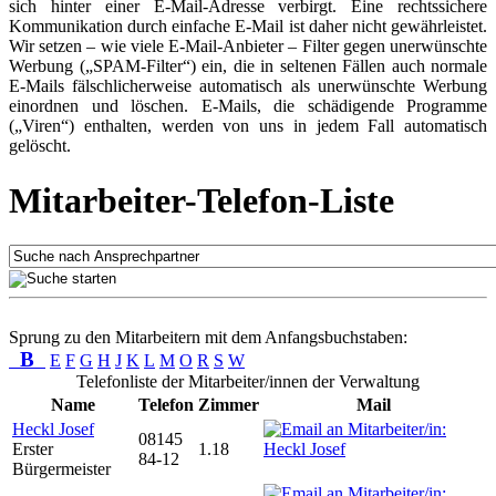
sich hinter einer E-Mail-Adresse verbirgt. Eine rechtssichere
Kommunikation durch einfache E-Mail ist daher nicht gewährleistet.
Wir setzen – wie viele E-Mail-Anbieter – Filter gegen unerwünschte
Werbung („SPAM-Filter“) ein, die in seltenen Fällen auch normale
E-Mails fälschlicherweise automatisch als unerwünschte Werbung
einordnen und löschen. E-Mails, die schädigende Programme
(„Viren“) enthalten, werden von uns in jedem Fall automatisch
gelöscht.
Mitarbeiter-Telefon-Liste
Sprung zu den Mitarbeitern mit dem Anfangsbuchstaben:
B
E
F
G
H
J
K
L
M
O
R
S
W
Telefonliste der Mitarbeiter/innen der Verwaltung
Name
Telefon
Zimmer
Mail
Heckl Josef
08145
Erster
1.18
84-12
Bürgermeister