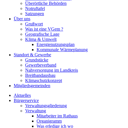
Überörtliche Behörden
Notruftafel
Satzungen
Über uns
Grußwort
Was ist eine VGem ?
Geografische Lage
Klima & Umwelt
Energienutzungsplan
Kommunale Wärmeplanung
Standort & Gewerbe
Grundstücke
Gewerbeverband
Nahversorgung im Landkreis
Breitbandausbau
Klimaschutzkonzept
Mitgliedsgemeinden
Aktuelles
Bürgerservice
Verwaltungsgliederung
Verwaltung
Mitarbeiter im Rathaus
Organigramm
Was erledige ich wo