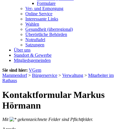
Formulare
Ver- und Entsorgung
Online Service
Interessante Links
Wahlen
Gesundheit (überregional)
Überörtliche Behörden
Notruftafel
Satzungen
Über uns
Standort & Gewerbe
Mitgliedsgemeinden
Sie sind hier:
VGem
Mammendorf
>
Bürgerservice
>
Verwaltung
>
Mitarbeiter im
Rathaus
Kontaktformular Markus
Hörmann
Mit
gekennzeichnete Felder sind Pflichtfelder.