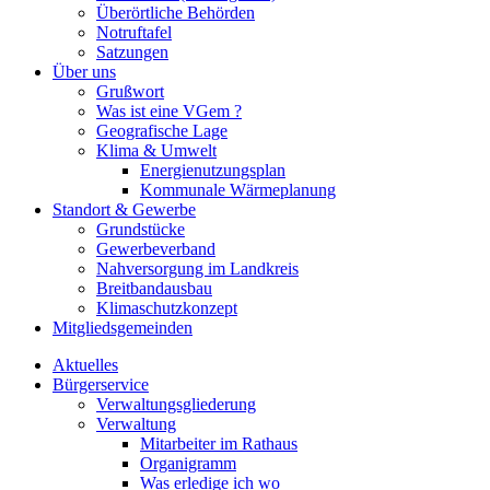
Überörtliche Behörden
Notruftafel
Satzungen
Über uns
Grußwort
Was ist eine VGem ?
Geografische Lage
Klima & Umwelt
Energienutzungsplan
Kommunale Wärmeplanung
Standort & Gewerbe
Grundstücke
Gewerbeverband
Nahversorgung im Landkreis
Breitbandausbau
Klimaschutzkonzept
Mitgliedsgemeinden
Aktuelles
Bürgerservice
Verwaltungsgliederung
Verwaltung
Mitarbeiter im Rathaus
Organigramm
Was erledige ich wo