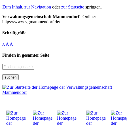
Zum Inhalt
,
zur Navigation
oder
zur Startseite
springen.
Verwaltungsgemeinschaft Mammendorf
| Online:
https://www.vgmammendorf.de/
Schriftgröße
A
A
A
Finden in gesamter Seite
suchen