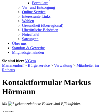
Formulare
Ver- und Entsorgung
Online Service
Interessante Links
Wahlen
Gesundheit (überregional)
Überörtliche Behörden
Notruftafel
Satzungen
Über uns
Standort & Gewerbe
Mitgliedsgemeinden
Sie sind hier:
VGem
Mammendorf
>
Bürgerservice
>
Verwaltung
>
Mitarbeiter im
Rathaus
Kontaktformular Markus
Hörmann
Mit
gekennzeichnete Felder sind Pflichtfelder.