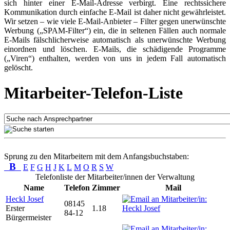
sich hinter einer E-Mail-Adresse verbirgt. Eine rechtssichere
Kommunikation durch einfache E-Mail ist daher nicht gewährleistet.
Wir setzen – wie viele E-Mail-Anbieter – Filter gegen unerwünschte
Werbung („SPAM-Filter“) ein, die in seltenen Fällen auch normale
E-Mails fälschlicherweise automatisch als unerwünschte Werbung
einordnen und löschen. E-Mails, die schädigende Programme
(„Viren“) enthalten, werden von uns in jedem Fall automatisch
gelöscht.
Mitarbeiter-Telefon-Liste
Sprung zu den Mitarbeitern mit dem Anfangsbuchstaben:
B
E
F
G
H
J
K
L
M
O
R
S
W
Telefonliste der Mitarbeiter/innen der Verwaltung
Name
Telefon
Zimmer
Mail
Heckl Josef
08145
Erster
1.18
84-12
Bürgermeister