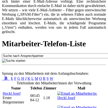
sich hinter einer E-Mail-Adresse verbirgt. Eine rechtssichere
Kommunikation durch einfache E-Mail ist daher nicht gewährleistet.
Wir setzen – wie viele E-Mail-Anbieter – Filter gegen unerwünschte
Werbung („SPAM-Filter“) ein, die in seltenen Fällen auch normale
E-Mails fälschlicherweise automatisch als unerwünschte Werbung
einordnen und löschen. E-Mails, die schädigende Programme
(„Viren“) enthalten, werden von uns in jedem Fall automatisch
gelöscht.
Mitarbeiter-Telefon-Liste
Sprung zu den Mitarbeitern mit dem Anfangsbuchstaben:
B
E
F
G
H
J
K
L
M
O
R
S
W
Telefonliste der Mitarbeiter/innen der Verwaltung
Name
Telefon
Zimmer
Mail
Heckl Josef
08145
Erster
1.18
84-12
Bürgermeister