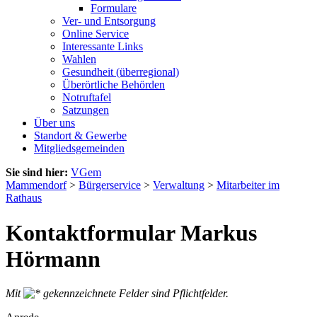
Formulare
Ver- und Entsorgung
Online Service
Interessante Links
Wahlen
Gesundheit (überregional)
Überörtliche Behörden
Notruftafel
Satzungen
Über uns
Standort & Gewerbe
Mitgliedsgemeinden
Sie sind hier:
VGem
Mammendorf
>
Bürgerservice
>
Verwaltung
>
Mitarbeiter im
Rathaus
Kontaktformular Markus
Hörmann
Mit
gekennzeichnete Felder sind Pflichtfelder.