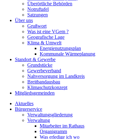
Überörtliche Behörden
Notruftafel
Satzungen
Über uns
Grußwort
Was ist eine VGem ?
Geografische Lage
Klima & Umwelt
Energienutzungsplan
Kommunale Wärmeplanung
Standort & Gewerbe
Grundstücke
Gewerbeverband
Nahversorgung im Landkreis
Breitbandausbau
Klimaschutzkonzept
Mitgliedsgemeinden
Aktuelles
Bürgerservice
Verwaltungsgliederung
Verwaltung
Mitarbeiter im Rathaus
Organigramm
Was erledige ich wo