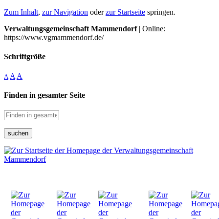
Zum Inhalt
,
zur Navigation
oder
zur Startseite
springen.
Verwaltungsgemeinschaft Mammendorf
| Online:
https://www.vgmammendorf.de/
Schriftgröße
A
A
A
Finden in gesamter Seite
suchen