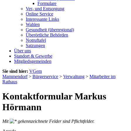
Formulare
Ver- und Entsorgung
Online Service
Interessante Links
Wahlen
Gesundheit (überregional)
Überörtliche Behörden
Notruftafel
Satzungen
Über uns
Standort & Gewerbe
Mitgliedsgemeinden
Sie sind hier:
VGem
Mammendorf
>
Bürgerservice
>
Verwaltung
>
Mitarbeiter im
Rathaus
Kontaktformular Markus
Hörmann
Mit
gekennzeichnete Felder sind Pflichtfelder.