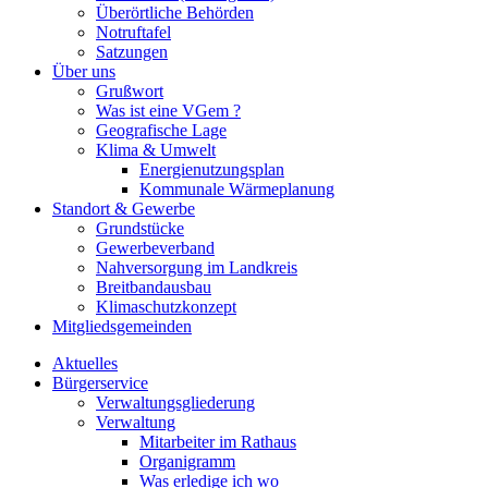
Überörtliche Behörden
Notruftafel
Satzungen
Über uns
Grußwort
Was ist eine VGem ?
Geografische Lage
Klima & Umwelt
Energienutzungsplan
Kommunale Wärmeplanung
Standort & Gewerbe
Grundstücke
Gewerbeverband
Nahversorgung im Landkreis
Breitbandausbau
Klimaschutzkonzept
Mitgliedsgemeinden
Aktuelles
Bürgerservice
Verwaltungsgliederung
Verwaltung
Mitarbeiter im Rathaus
Organigramm
Was erledige ich wo