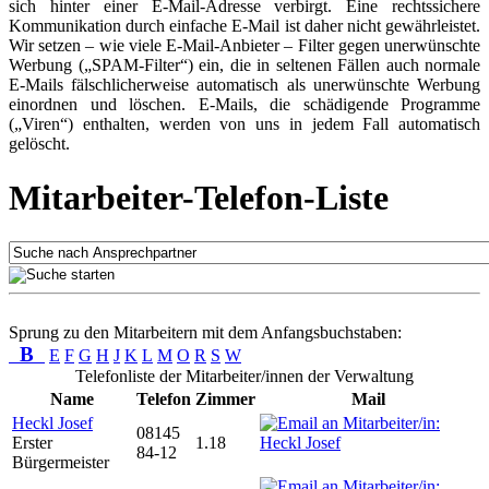
sich hinter einer E-Mail-Adresse verbirgt. Eine rechtssichere
Kommunikation durch einfache E-Mail ist daher nicht gewährleistet.
Wir setzen – wie viele E-Mail-Anbieter – Filter gegen unerwünschte
Werbung („SPAM-Filter“) ein, die in seltenen Fällen auch normale
E-Mails fälschlicherweise automatisch als unerwünschte Werbung
einordnen und löschen. E-Mails, die schädigende Programme
(„Viren“) enthalten, werden von uns in jedem Fall automatisch
gelöscht.
Mitarbeiter-Telefon-Liste
Sprung zu den Mitarbeitern mit dem Anfangsbuchstaben:
B
E
F
G
H
J
K
L
M
O
R
S
W
Telefonliste der Mitarbeiter/innen der Verwaltung
Name
Telefon
Zimmer
Mail
Heckl Josef
08145
Erster
1.18
84-12
Bürgermeister