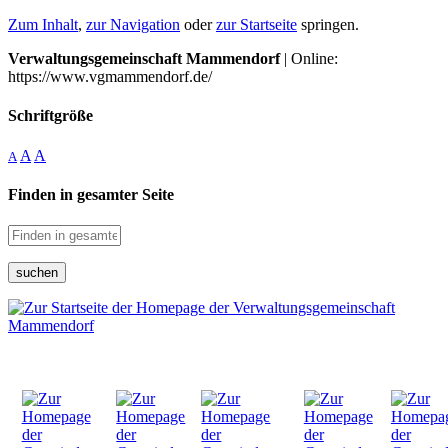
Zum Inhalt
,
zur Navigation
oder
zur Startseite
springen.
Verwaltungsgemeinschaft Mammendorf
| Online:
https://www.vgmammendorf.de/
Schriftgröße
A
A
A
Finden in gesamter Seite
suchen