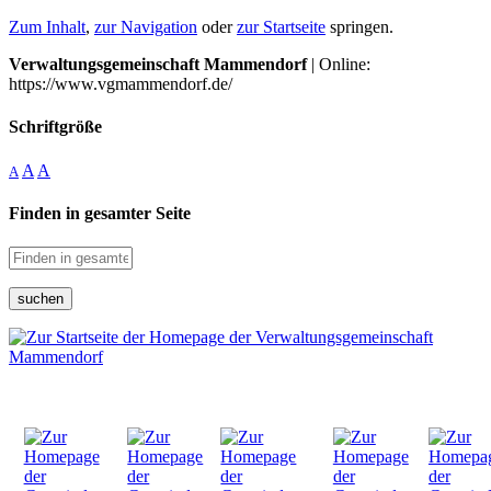
Zum Inhalt
,
zur Navigation
oder
zur Startseite
springen.
Verwaltungsgemeinschaft Mammendorf
| Online:
https://www.vgmammendorf.de/
Schriftgröße
A
A
A
Finden in gesamter Seite
suchen