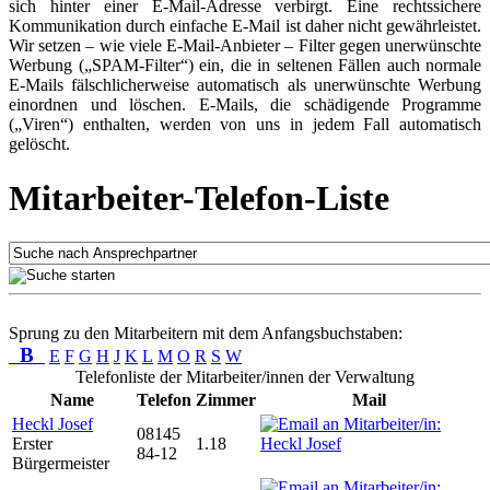
sich hinter einer E-Mail-Adresse verbirgt. Eine rechtssichere
Kommunikation durch einfache E-Mail ist daher nicht gewährleistet.
Wir setzen – wie viele E-Mail-Anbieter – Filter gegen unerwünschte
Werbung („SPAM-Filter“) ein, die in seltenen Fällen auch normale
E-Mails fälschlicherweise automatisch als unerwünschte Werbung
einordnen und löschen. E-Mails, die schädigende Programme
(„Viren“) enthalten, werden von uns in jedem Fall automatisch
gelöscht.
Mitarbeiter-Telefon-Liste
Sprung zu den Mitarbeitern mit dem Anfangsbuchstaben:
B
E
F
G
H
J
K
L
M
O
R
S
W
Telefonliste der Mitarbeiter/innen der Verwaltung
Name
Telefon
Zimmer
Mail
Heckl Josef
08145
Erster
1.18
84-12
Bürgermeister