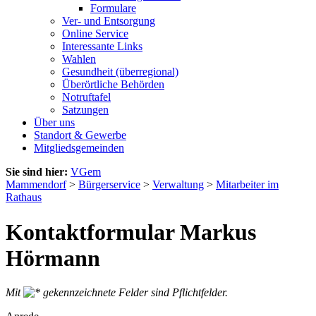
Formulare
Ver- und Entsorgung
Online Service
Interessante Links
Wahlen
Gesundheit (überregional)
Überörtliche Behörden
Notruftafel
Satzungen
Über uns
Standort & Gewerbe
Mitgliedsgemeinden
Sie sind hier:
VGem
Mammendorf
>
Bürgerservice
>
Verwaltung
>
Mitarbeiter im
Rathaus
Kontaktformular Markus
Hörmann
Mit
gekennzeichnete Felder sind Pflichtfelder.