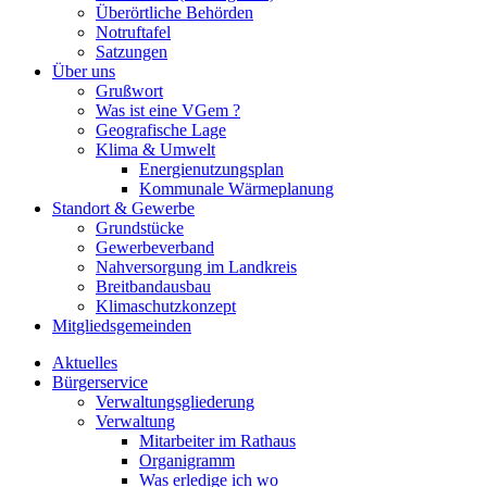
Überörtliche Behörden
Notruftafel
Satzungen
Über uns
Grußwort
Was ist eine VGem ?
Geografische Lage
Klima & Umwelt
Energienutzungsplan
Kommunale Wärmeplanung
Standort & Gewerbe
Grundstücke
Gewerbeverband
Nahversorgung im Landkreis
Breitbandausbau
Klimaschutzkonzept
Mitgliedsgemeinden
Aktuelles
Bürgerservice
Verwaltungsgliederung
Verwaltung
Mitarbeiter im Rathaus
Organigramm
Was erledige ich wo