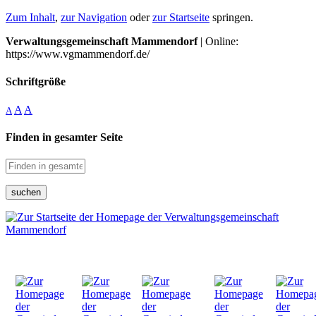
Zum Inhalt
,
zur Navigation
oder
zur Startseite
springen.
Verwaltungsgemeinschaft Mammendorf
| Online:
https://www.vgmammendorf.de/
Schriftgröße
A
A
A
Finden in gesamter Seite
suchen