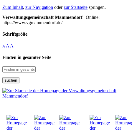
Zum Inhalt
,
zur Navigation
oder
zur Startseite
springen.
Verwaltungsgemeinschaft Mammendorf
| Online:
https://www.vgmammendorf.de/
Schriftgröße
A
A
A
Finden in gesamter Seite
suchen