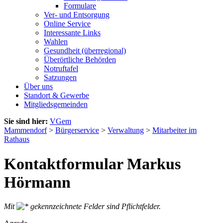
Formulare
Ver- und Entsorgung
Online Service
Interessante Links
Wahlen
Gesundheit (überregional)
Überörtliche Behörden
Notruftafel
Satzungen
Über uns
Standort & Gewerbe
Mitgliedsgemeinden
Sie sind hier:
VGem
Mammendorf
>
Bürgerservice
>
Verwaltung
>
Mitarbeiter im
Rathaus
Kontaktformular Markus
Hörmann
Mit
gekennzeichnete Felder sind Pflichtfelder.