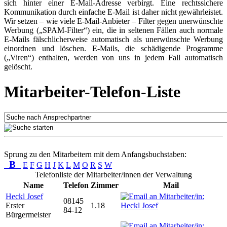
sich hinter einer E-Mail-Adresse verbirgt. Eine rechtssichere
Kommunikation durch einfache E-Mail ist daher nicht gewährleistet.
Wir setzen – wie viele E-Mail-Anbieter – Filter gegen unerwünschte
Werbung („SPAM-Filter“) ein, die in seltenen Fällen auch normale
E-Mails fälschlicherweise automatisch als unerwünschte Werbung
einordnen und löschen. E-Mails, die schädigende Programme
(„Viren“) enthalten, werden von uns in jedem Fall automatisch
gelöscht.
Mitarbeiter-Telefon-Liste
Sprung zu den Mitarbeitern mit dem Anfangsbuchstaben:
B
E
F
G
H
J
K
L
M
O
R
S
W
Telefonliste der Mitarbeiter/innen der Verwaltung
Name
Telefon
Zimmer
Mail
Heckl Josef
08145
Erster
1.18
84-12
Bürgermeister