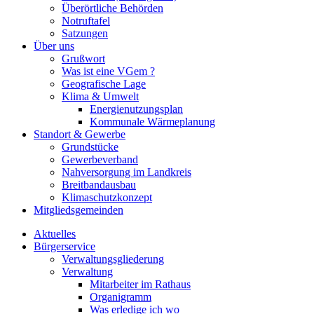
Überörtliche Behörden
Notruftafel
Satzungen
Über uns
Grußwort
Was ist eine VGem ?
Geografische Lage
Klima & Umwelt
Energienutzungsplan
Kommunale Wärmeplanung
Standort & Gewerbe
Grundstücke
Gewerbeverband
Nahversorgung im Landkreis
Breitbandausbau
Klimaschutzkonzept
Mitgliedsgemeinden
Aktuelles
Bürgerservice
Verwaltungsgliederung
Verwaltung
Mitarbeiter im Rathaus
Organigramm
Was erledige ich wo