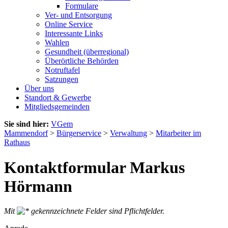
Formulare
Ver- und Entsorgung
Online Service
Interessante Links
Wahlen
Gesundheit (überregional)
Überörtliche Behörden
Notruftafel
Satzungen
Über uns
Standort & Gewerbe
Mitgliedsgemeinden
Sie sind hier:
VGem
Mammendorf
>
Bürgerservice
>
Verwaltung
>
Mitarbeiter im
Rathaus
Kontaktformular Markus
Hörmann
Mit
gekennzeichnete Felder sind Pflichtfelder.