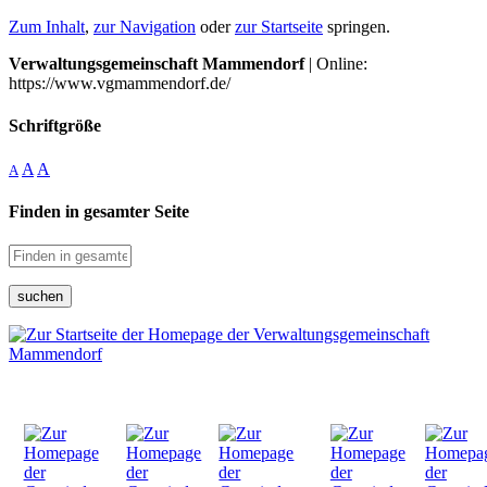
Zum Inhalt
,
zur Navigation
oder
zur Startseite
springen.
Verwaltungsgemeinschaft Mammendorf
| Online:
https://www.vgmammendorf.de/
Schriftgröße
A
A
A
Finden in gesamter Seite
suchen