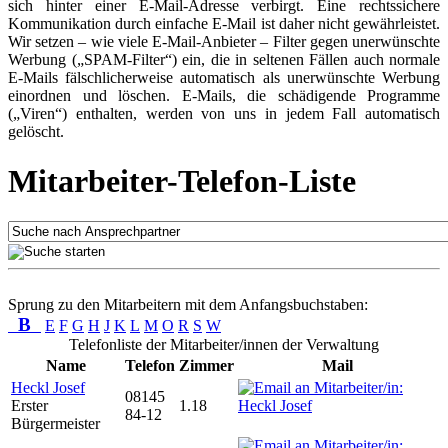
sich hinter einer E-Mail-Adresse verbirgt. Eine rechtssichere
Kommunikation durch einfache E-Mail ist daher nicht gewährleistet.
Wir setzen – wie viele E-Mail-Anbieter – Filter gegen unerwünschte
Werbung („SPAM-Filter“) ein, die in seltenen Fällen auch normale
E-Mails fälschlicherweise automatisch als unerwünschte Werbung
einordnen und löschen. E-Mails, die schädigende Programme
(„Viren“) enthalten, werden von uns in jedem Fall automatisch
gelöscht.
Mitarbeiter-Telefon-Liste
Sprung zu den Mitarbeitern mit dem Anfangsbuchstaben:
B
E
F
G
H
J
K
L
M
O
R
S
W
Telefonliste der Mitarbeiter/innen der Verwaltung
Name
Telefon
Zimmer
Mail
Heckl Josef
08145
Erster
1.18
84-12
Bürgermeister