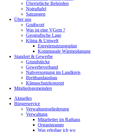
Überörtliche Behörden
Notruftafel
Satzungen
Über uns
Grußwort
Was ist eine VGem ?
Geografische Lage
Klima & Umwelt
Energienutzungsplan
Kommunale Wärmeplanung
Standort & Gewerbe
Grundstücke
Gewerbeverband
Nahversorgung im Landkreis
Breitbandausbau
Klimaschutzkonzept
Mitgliedsgemeinden
Aktuelles
Bürgerservice
Verwaltungsgliederung
Verwaltung
Mitarbeiter im Rathaus
Organigramm
Was erledige ich wo