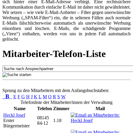
sich hinter einer E-Mail-Adresse verbirgt. Eine rechtssichere
Kommunikation durch einfache E-Mail ist daher nicht gewährleistet.
Wir setzen – wie viele E-Mail-Anbieter – Filter gegen unerwünschte
Werbung („SPAM-Filter“) ein, die in seltenen Fällen auch normale
E-Mails fälschlicherweise automatisch als unerwünschte Werbung
einordnen und löschen. E-Mails, die schädigende Programme
(„Viren“) enthalten, werden von uns in jedem Fall automatisch
gelöscht.
Mitarbeiter-Telefon-Liste
Sprung zu den Mitarbeitern mit dem Anfangsbuchstaben:
B
E
F
G
H
J
K
L
M
O
R
S
W
Telefonliste der Mitarbeiter/innen der Verwaltung
Name
Telefon
Zimmer
Mail
Heckl Josef
08145
Erster
1.18
84-12
Bürgermeister