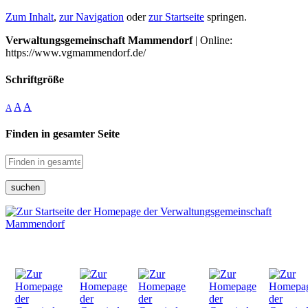
Zum Inhalt
,
zur Navigation
oder
zur Startseite
springen.
Verwaltungsgemeinschaft Mammendorf
| Online:
https://www.vgmammendorf.de/
Schriftgröße
A
A
A
Finden in gesamter Seite
suchen