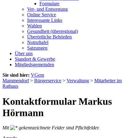
Formulare
Ver- und Entsorgung
Online Service
Interessante Links
Wahlen
Gesundheit (überregional)
Überörtliche Behörden
Notruftafel
Satzungen
Über uns
Standort & Gewerbe
Mitgliedsgemeinden
Sie sind hier:
VGem
Mammendorf
>
Bürgerservice
>
Verwaltung
>
Mitarbeiter im
Rathaus
Kontaktformular Markus
Hörmann
Mit
gekennzeichnete Felder sind Pflichtfelder.