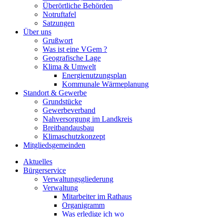
Überörtliche Behörden
Notruftafel
Satzungen
Über uns
Grußwort
Was ist eine VGem ?
Geografische Lage
Klima & Umwelt
Energienutzungsplan
Kommunale Wärmeplanung
Standort & Gewerbe
Grundstücke
Gewerbeverband
Nahversorgung im Landkreis
Breitbandausbau
Klimaschutzkonzept
Mitgliedsgemeinden
Aktuelles
Bürgerservice
Verwaltungsgliederung
Verwaltung
Mitarbeiter im Rathaus
Organigramm
Was erledige ich wo