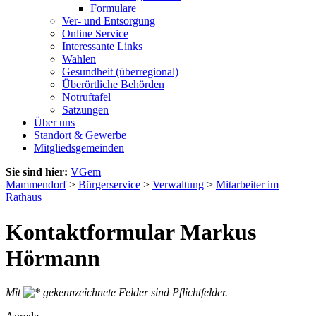
Formulare
Ver- und Entsorgung
Online Service
Interessante Links
Wahlen
Gesundheit (überregional)
Überörtliche Behörden
Notruftafel
Satzungen
Über uns
Standort & Gewerbe
Mitgliedsgemeinden
Sie sind hier:
VGem
Mammendorf
>
Bürgerservice
>
Verwaltung
>
Mitarbeiter im
Rathaus
Kontaktformular Markus
Hörmann
Mit
gekennzeichnete Felder sind Pflichtfelder.