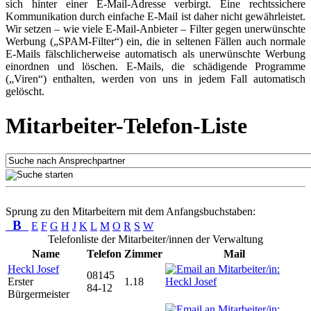
sich hinter einer E-Mail-Adresse verbirgt. Eine rechtssichere
Kommunikation durch einfache E-Mail ist daher nicht gewährleistet.
Wir setzen – wie viele E-Mail-Anbieter – Filter gegen unerwünschte
Werbung („SPAM-Filter“) ein, die in seltenen Fällen auch normale
E-Mails fälschlicherweise automatisch als unerwünschte Werbung
einordnen und löschen. E-Mails, die schädigende Programme
(„Viren“) enthalten, werden von uns in jedem Fall automatisch
gelöscht.
Mitarbeiter-Telefon-Liste
Sprung zu den Mitarbeitern mit dem Anfangsbuchstaben:
B
E
F
G
H
J
K
L
M
O
R
S
W
Telefonliste der Mitarbeiter/innen der Verwaltung
Name
Telefon
Zimmer
Mail
Heckl Josef
08145
Erster
1.18
84-12
Bürgermeister