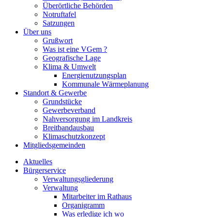
Überörtliche Behörden
Notruftafel
Satzungen
Über uns
Grußwort
Was ist eine VGem ?
Geografische Lage
Klima & Umwelt
Energienutzungsplan
Kommunale Wärmeplanung
Standort & Gewerbe
Grundstücke
Gewerbeverband
Nahversorgung im Landkreis
Breitbandausbau
Klimaschutzkonzept
Mitgliedsgemeinden
Aktuelles
Bürgerservice
Verwaltungsgliederung
Verwaltung
Mitarbeiter im Rathaus
Organigramm
Was erledige ich wo