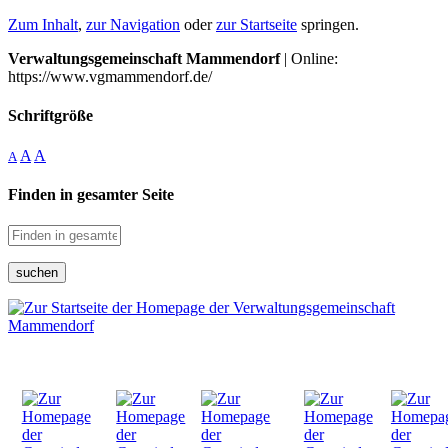
Zum Inhalt
,
zur Navigation
oder
zur Startseite
springen.
Verwaltungsgemeinschaft Mammendorf
| Online:
https://www.vgmammendorf.de/
Schriftgröße
A
A
A
Finden in gesamter Seite
suchen