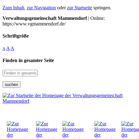
Zum Inhalt
,
zur Navigation
oder
zur Startseite
springen.
Verwaltungsgemeinschaft Mammendorf
| Online:
https://www.vgmammendorf.de/
Schriftgröße
A
A
A
Finden in gesamter Seite
suchen