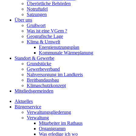
Überörtliche Behörden
Notruftafel
Satzungen
Über uns
Grußwort
Was ist eine VGem ?
Geografische Lage
Klima & Umwelt
Energienutzungsplan
Kommunale Wärmeplanung
Standort & Gewerbe
Grundstücke
Gewerbeverband
Nahversorgung im Landkreis
Breitbandausbau
Klimaschutzkonzept
Mitgliedsgemeinden
Aktuelles
Bürgerservice
Verwaltungsgliederung
Verwaltung
Mitarbeiter im Rathaus
Organigramm
Was erledige ich wo