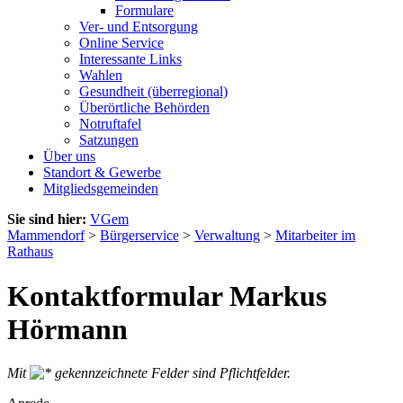
Formulare
Ver- und Entsorgung
Online Service
Interessante Links
Wahlen
Gesundheit (überregional)
Überörtliche Behörden
Notruftafel
Satzungen
Über uns
Standort & Gewerbe
Mitgliedsgemeinden
Sie sind hier:
VGem
Mammendorf
>
Bürgerservice
>
Verwaltung
>
Mitarbeiter im
Rathaus
Kontaktformular Markus
Hörmann
Mit
gekennzeichnete Felder sind Pflichtfelder.