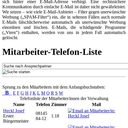
sich hinter einer E-Mail-Adresse verbirgt. Eine rechtssichere
Kommunikation durch einfache E-Mail ist daher nicht gewährleistet.
Wir setzen – wie viele E-Mail-Anbieter – Filter gegen unerwünschte
Werbung („SPAM-Filter“) ein, die in seltenen Fällen auch normale
E-Mails fälschlicherweise automatisch als unerwünschte Werbung
einordnen und löschen. E-Mails, die schädigende Programme
(„Viren“) enthalten, werden von uns in jedem Fall automatisch
gelöscht.
Mitarbeiter-Telefon-Liste
Sprung zu den Mitarbeitern mit dem Anfangsbuchstaben:
B
E
F
G
H
J
K
L
M
O
R
S
W
Telefonliste der Mitarbeiter/innen der Verwaltung
Name
Telefon
Zimmer
Mail
Heckl Josef
08145
Erster
1.18
84-12
Bürgermeister