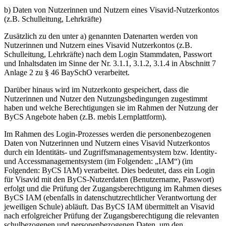
b) Daten von Nutzerinnen und Nutzern eines Visavid-Nutzerkontos
(z.B. Schulleitung, Lehrkräfte)
Zusätzlich zu den unter a) genannten Datenarten werden von
Nutzerinnen und Nutzern eines Visavid Nutzerkontos (z.B.
Schulleitung, Lehrkräfte) nach dem Login Stammdaten, Passwort
und Inhaltsdaten im Sinne der Nr. 3.1.1, 3.1.2, 3.1.4 in Abschnitt 7
Anlage 2 zu § 46 BaySchO verarbeitet.
Darüber hinaus wird im Nutzerkonto gespeichert, dass die
Nutzerinnen und Nutzer den Nutzungsbedingungen zugestimmt
haben und welche Berechtigungen sie im Rahmen der Nutzung der
ByCS Angebote haben (z.B. mebis Lernplattform).
Im Rahmen des Login-Prozesses werden die personenbezogenen
Daten von Nutzerinnen und Nutzern eines Visavid Nutzerkontos
durch ein Identitäts- und Zugriffsmanagementsystem bzw. Identity-
und Accessmanagementsystem (im Folgenden: „IAM“) (im
Folgenden: ByCS IAM) verarbeitet. Dies bedeutet, dass ein Login
für Visavid mit den ByCS-Nutzerdaten (Benutzername, Passwort)
erfolgt und die Prüfung der Zugangsberechtigung im Rahmen dieses
ByCS IAM (ebenfalls in datenschutzrechtlicher Verantwortung der
jeweiligen Schule) abläuft. Das ByCS IAM übermittelt an Visavid
nach erfolgreicher Prüfung der Zugangsberechtigung die relevanten
schulbezogenen und personenbezogenen Daten, um den