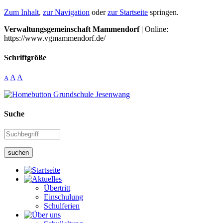
Zum Inhalt
,
zur Navigation
oder
zur Startseite
springen.
Verwaltungsgemeinschaft Mammendorf
| Online:
https://www.vgmammendorf.de/
Schriftgröße
A
A
A
Suche
suchen
Übertritt
Einschulung
Schulferien