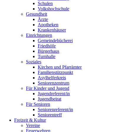
Schulen
Volkshochschule
Gesundheit
Ärzte
Apotheken
Krankenhäuser
Einrichtungen
Gemeindebücherei
Friedhöfe
Bürgerhaus
Turnhalle
Soziales
Kirchen und Pfarrämter
Familienstützpunkt
Asylhelferkreis
Seniorenzentrum
Für Kinder und Jugend
Jugendreferent/in
Jugendbeirat
Für Senioren
Seniorenreferent/in
Seniorentreff
Freizeit & Kultur
Vereine
Feuerwehren