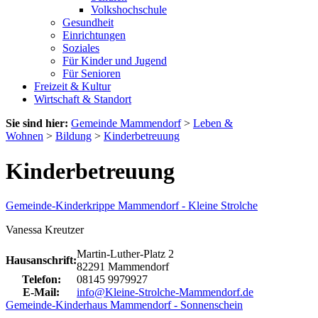
Volkshochschule
Gesundheit
Einrichtungen
Soziales
Für Kinder und Jugend
Für Senioren
Freizeit & Kultur
Wirtschaft & Standort
Sie sind hier:
Gemeinde Mammendorf
>
Leben &
Wohnen
>
Bildung
>
Kinderbetreuung
Kinderbetreuung
Gemeinde-Kinderkrippe Mammendorf - Kleine Strolche
Vanessa Kreutzer
Martin-Luther-Platz 2
Hausanschrift:
82291 Mammendorf
Telefon:
08145 9979927
E-Mail:
info@Kleine-Strolche-Mammendorf.de
Gemeinde-Kinderhaus Mammendorf - Sonnenschein