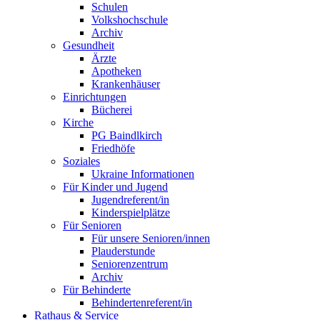
Schulen
Volkshochschule
Archiv
Gesundheit
Ärzte
Apotheken
Krankenhäuser
Einrichtungen
Bücherei
Kirche
PG Baindlkirch
Friedhöfe
Soziales
Ukraine Informationen
Für Kinder und Jugend
Jugendreferent/in
Kinderspielplätze
Für Senioren
Für unsere Senioren/innen
Plauderstunde
Seniorenzentrum
Archiv
Für Behinderte
Behindertenreferent/in
Rathaus & Service