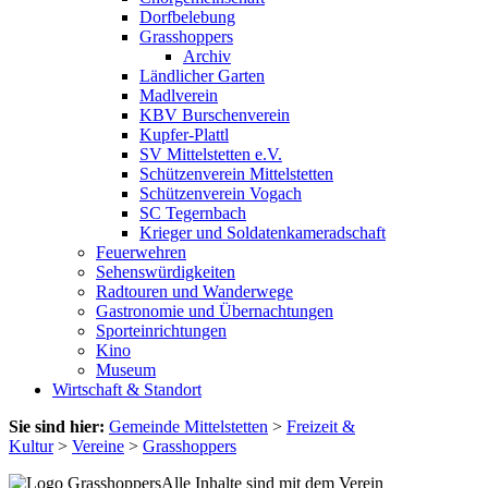
Dorfbelebung
Grasshoppers
Archiv
Ländlicher Garten
Madlverein
KBV Burschenverein
Kupfer-Plattl
SV Mittelstetten e.V.
Schützenverein Mittelstetten
Schützenverein Vogach
SC Tegernbach
Krieger und Soldatenkameradschaft
Feuerwehren
Sehenswürdigkeiten
Radtouren und Wanderwege
Gastronomie und Übernachtungen
Sporteinrichtungen
Kino
Museum
Wirtschaft & Standort
Sie sind hier:
Gemeinde Mittelstetten
>
Freizeit &
Kultur
>
Vereine
>
Grasshoppers
Alle Inhalte sind mit dem Verein