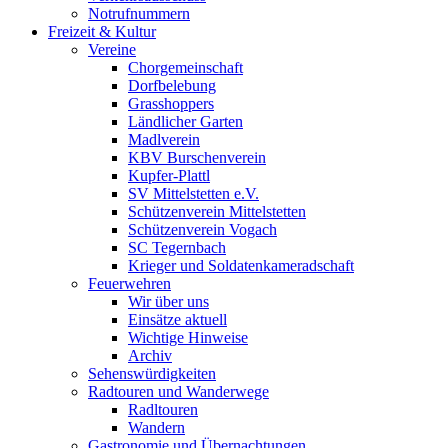
Notrufnummern
Freizeit & Kultur
Vereine
Chorgemeinschaft
Dorfbelebung
Grasshoppers
Ländlicher Garten
Madlverein
KBV Burschenverein
Kupfer-Plattl
SV Mittelstetten e.V.
Schützenverein Mittelstetten
Schützenverein Vogach
SC Tegernbach
Krieger und Soldatenkameradschaft
Feuerwehren
Wir über uns
Einsätze aktuell
Wichtige Hinweise
Archiv
Sehenswürdigkeiten
Radtouren und Wanderwege
Radltouren
Wandern
Gastronomie und Übernachtungen