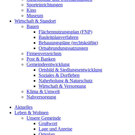
Sporteinrichtungen
Kino
Museum
Wirtschaft & Standort
Bauen
Flächennutzungsplan (FNP)
Bauleitplanverfahren
Bebauungspläne (rechtskräftig)
Ortsabrundungssatzungen
Firmenverzeichnis
Post & Banken
Gemeindeentwicklung
Ortsbild & Siedlungsentwicklung
Soziales & Dorfleben
Naherholung & Naturschutz
Wirtschaft & Versorgung
Klima & Umwelt
Nahversorgung
Aktuelles
Leben & Wohnen
Unsere Gemeinde
Grußwort
Lage und Anreise
Ortsplan