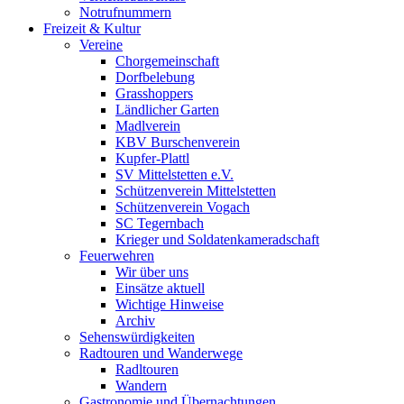
Notrufnummern
Freizeit & Kultur
Vereine
Chorgemeinschaft
Dorfbelebung
Grasshoppers
Ländlicher Garten
Madlverein
KBV Burschenverein
Kupfer-Plattl
SV Mittelstetten e.V.
Schützenverein Mittelstetten
Schützenverein Vogach
SC Tegernbach
Krieger und Soldatenkameradschaft
Feuerwehren
Wir über uns
Einsätze aktuell
Wichtige Hinweise
Archiv
Sehenswürdigkeiten
Radtouren und Wanderwege
Radltouren
Wandern
Gastronomie und Übernachtungen