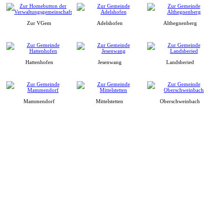
Zur VGem
Adelshofen
Althegnenberg
Hattenhofen
Jesenwang
Landsberied
Mammendorf
Mittelstetten
Oberschweinbach