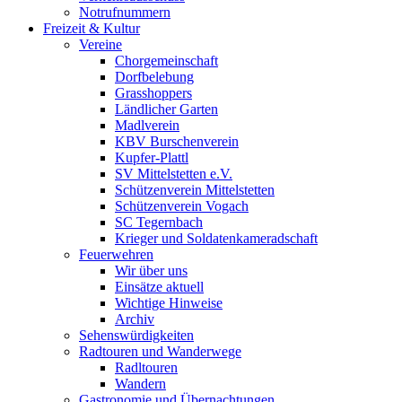
Notrufnummern
Freizeit & Kultur
Vereine
Chorgemeinschaft
Dorfbelebung
Grasshoppers
Ländlicher Garten
Madlverein
KBV Burschenverein
Kupfer-Plattl
SV Mittelstetten e.V.
Schützenverein Mittelstetten
Schützenverein Vogach
SC Tegernbach
Krieger und Soldatenkameradschaft
Feuerwehren
Wir über uns
Einsätze aktuell
Wichtige Hinweise
Archiv
Sehenswürdigkeiten
Radtouren und Wanderwege
Radltouren
Wandern
Gastronomie und Übernachtungen