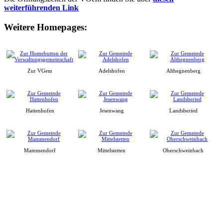
weiterführenden Link
Weitere Homepages:
Zur VGem
Adelshofen
Althegnenberg
Hattenhofen
Jesenwang
Landsberied
Mammendorf
Mittelstetten
Oberschweinbach