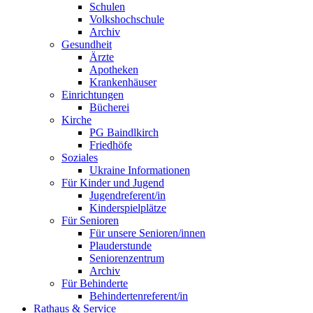
Schulen
Volkshochschule
Archiv
Gesundheit
Ärzte
Apotheken
Krankenhäuser
Einrichtungen
Bücherei
Kirche
PG Baindlkirch
Friedhöfe
Soziales
Ukraine Informationen
Für Kinder und Jugend
Jugendreferent/in
Kinderspielplätze
Für Senioren
Für unsere Senioren/innen
Plauderstunde
Seniorenzentrum
Archiv
Für Behinderte
Behindertenreferent/in
Rathaus & Service